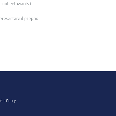
sionfleetawards.it.
 presentare il proprio
kie Policy