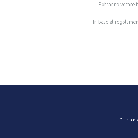
Potranno votare tu
In base al regolament
Chi siamo