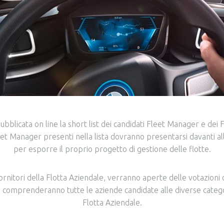
ubblicata on line la short list dei candidati Fleet Manager e dei F
eet Manager presenti nella lista dovranno presentarsi davanti al
per esporre il proprio progetto di gestione delle flotte.
ornitori della Flotta Aziendale, verranno aperte delle votazioni o
ni comprenderanno tutte le aziende candidate alle diverse catego
Flotta Aziendale.