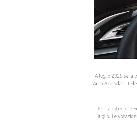
A luglio 2025 sarà p
Auto Aziendale. I Fl
Per la categorie F
luglio. Le votazio