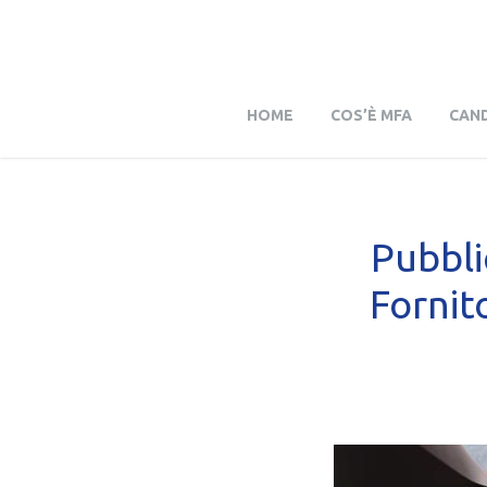
HOME
COS’È MFA
CAND
Pubbli
Fornito