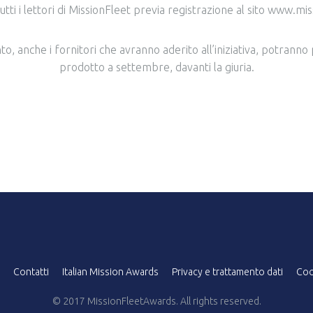
tti i lettori di MissionFleet previa registrazione al sito www.mis
o, anche i fornitori che avranno aderito all’iniziativa, potranno
prodotto a settembre, davanti la giuria.
Contatti
Italian Mission Awards
Privacy e trattamento dati
Coo
© 2017 MissionFleetAwards. All rights reserved.