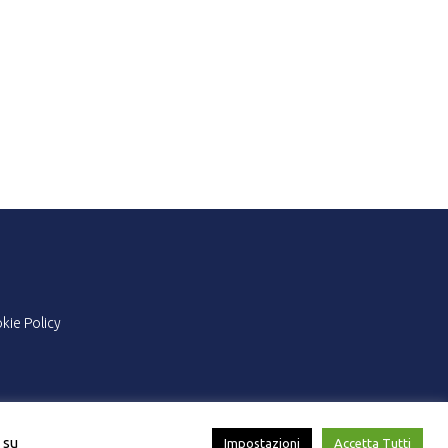
kie Policy
 su
Impostazioni
Accetta Tutti