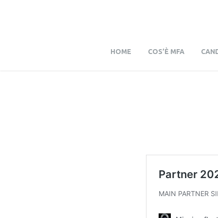
HOME
COS’È MFA
CAND