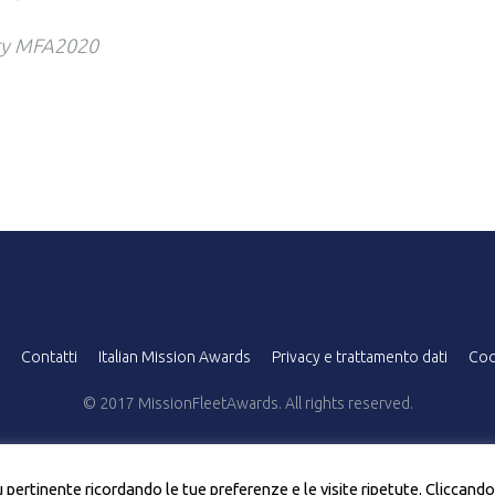
ery MFA2020
Contatti
Italian Mission Awards
Privacy e trattamento dati
Coo
© 2017 MissionFleetAwards. All rights reserved.
iù pertinente ricordando le tue preferenze e le visite ripetute. Cliccando