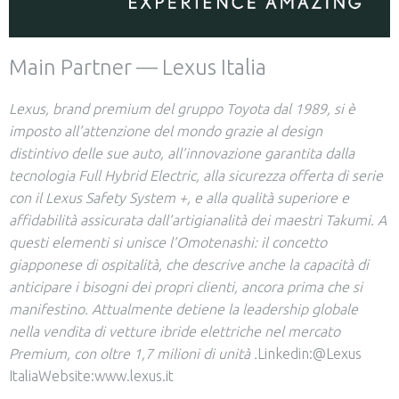
Main Partner — Lexus Italia
Lexus, brand premium del gruppo Toyota dal 1989, si è
imposto all’attenzione del mondo grazie al design
distintivo delle sue auto, all’innovazione garantita dalla
tecnologia Full Hybrid Electric, alla sicurezza offerta di serie
con il Lexus Safety System +, e alla qualità superiore e
affidabilità assicurata dall’artigianalità dei maestri Takumi. A
questi elementi si unisce l’Omotenashi: il concetto
giapponese di ospitalità, che descrive anche la capacità di
anticipare i bisogni dei propri clienti, ancora prima che si
manifestino. Attualmente detiene la leadership globale
nella vendita di vetture ibride elettriche nel mercato
Premium, con oltre 1,7 milioni di unità .
Linkedin:
@Lexus
Italia
Website:
www.lexus.it