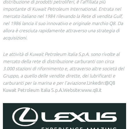
distribuzione di prodotti petroliferi, è l’affiliata più
importante di Kuwait Petroleum International. Entrata nel
mercato italiano nel 1984 rilevando la Rete di vendita Gulf,
nel 1986 lancia il suo innovativo e originale marchio Q8. Da
allora è cresciuta rapidamente attraverso una strategia di
acquisizioni.
Le attività di Kuwait Petroleum Italia S.p.A. sono rivolte al
mercato della rete di distribuzione carburanti con circa
3.000 stazioni di rifornimento e, attraverso altre società del
Gruppo, a quello delle vendite dirette, dei lubrificanti e
carburanti per la marina e per l’aviazione.
Linkedin:
@Q8
Kuwait Petroleum Italia S.p.A.
Website:
www.q8.it