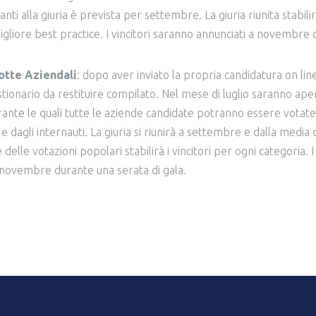
nti alla giuria è prevista per settembre. La giuria riunita stabilir
migliore best practice. I vincitori saranno annunciati a novembre
otte Aziendali
: dopo aver inviato la propria candidatura on line,
stionario da restituire compilato. Nel mese di luglio saranno aper
rante le quali tutte le aziende candidate potranno essere votate d
e dagli internauti. La giuria si riunirà a settembre e dalla media 
 delle votazioni popolari stabilirà i vincitori per ogni categoria. I
 novembre durante una serata di gala.