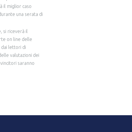
à il miglior caso
 durante una serata di
 si riceverà il
te on line delle
ai lettori di
delle valutazioni dei
 vincitori saranno