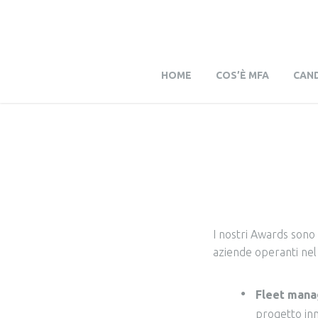
HOME
COS’È MFA
CAND
I nostri Awards sono 
aziende operanti nel 
Fleet mana
progetto inno