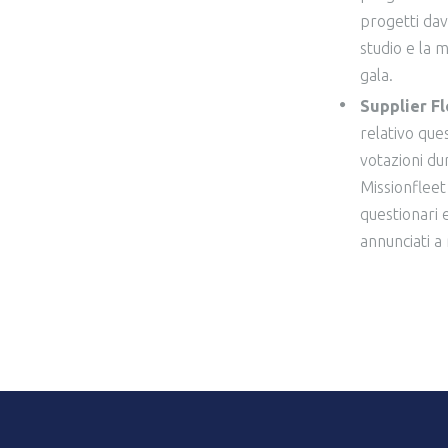
progetti dava
studio e la 
gala.
Supplier Fl
relativo que
votazioni du
Missionfleet 
questionari e
annunciati a