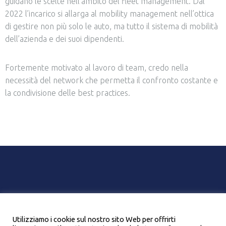
guidano le scelte nell’ambito del fleet management. Dal
2022 l’incarico si allarga al mobility management nell’ottica
di gestire non più solo le auto, ma tutto il sistema di mobilità
dell’azienda e dei suoi dipendenti.
Fortemente motivato al lavoro di team, credo nella
necessità del network che permetta il confronto costante e
la condivisione delle best practices.
Chi siamo
Contatti
Italian Mission Awards
Privacy e trattamento dati
Cookie Policy
Utilizziamo i cookie sul nostro sito Web per offrirti