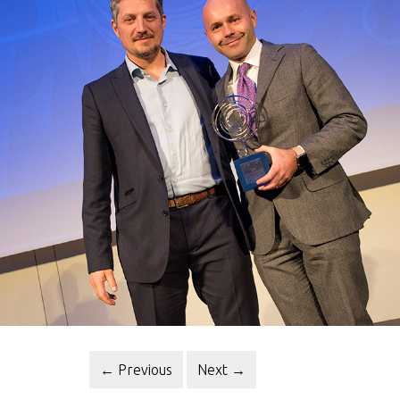
←
Previous
Next
→