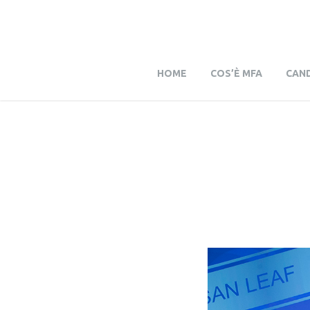
HOME
COS’È MFA
CAND