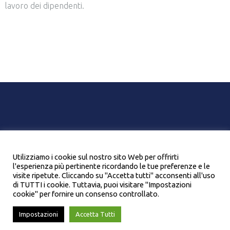
lavoro dei dipendenti.
Chi siamo
Contatti
Italian Mission Awards
Privacy e trattamento dati
Cookie Policy
Utilizziamo i cookie sul nostro sito Web per offrirti
l'esperienza più pertinente ricordando le tue preferenze e le
visite ripetute. Cliccando su "Accetta tutti" acconsenti all'uso
© 2017 MissionFleetAwards. All rights reserved.
di TUTTI i cookie. Tuttavia, puoi visitare "Impostazioni
cookie" per fornire un consenso controllato.
Impostazioni
Accetta Tutti