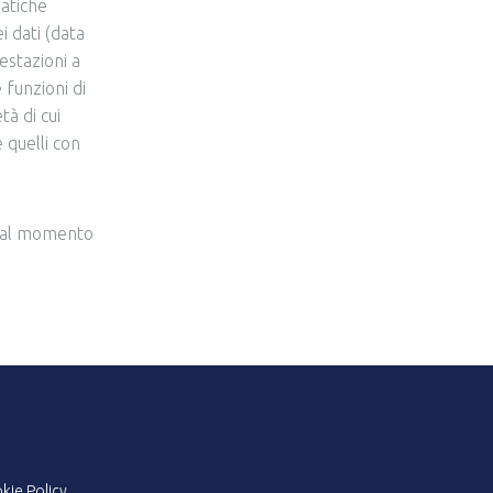
matiche
i dati (data
estazioni a
 funzioni di
tà di cui
 quelli con
o, al momento
kie Policy