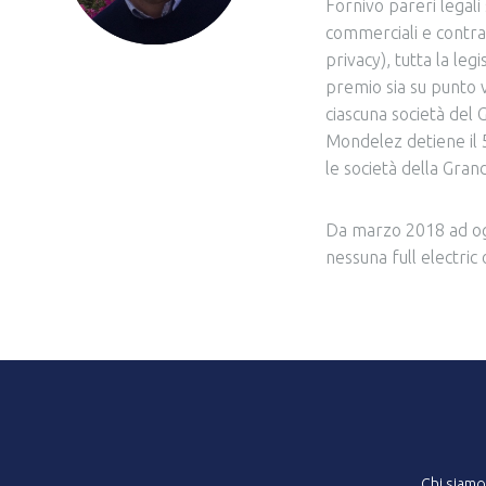
Fornivo pareri legali 
commerciali e contrat
privacy), tutta la le
premio sia su punto v
ciascuna società del 
Mondelez detiene il 5
le società della Gran
Da marzo 2018 ad oggi
nessuna full electric 
Chi siamo