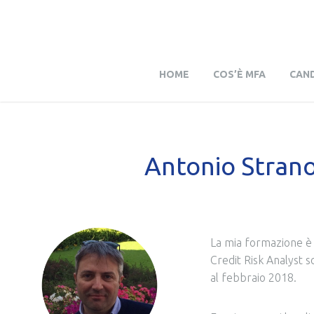
HOME
COS’È MFA
CAND
Antonio Strano |
La mia formazione è 
Credit Risk Analyst s
al febbraio 2018.