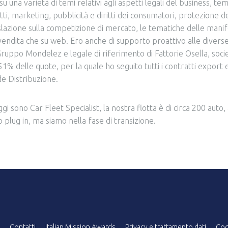
su una varietà di temi relativi agli aspetti legali del business, te
ti, marketing, pubblicità e diritti dei consumatori, protezione de
gislazione sulla competizione di mercato, le tematiche delle manif
endita che su web. Ero anche di supporto proattivo alle diverse
Gruppo Mondelez e legale di riferimento di Fattorie Osella, socie
1% delle quote, per la quale ho seguito tutti i contratti export e
de Distribuzione.
 sono Car Fleet Specialist, la nostra flotta è di circa 200 aut
o plug in, ma siamo nella fase di transizione.
Contatti
Italian Mission Awards
Privacy e trattamento dati
Coo