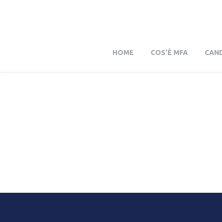
HOME
COS’È MFA
CAND